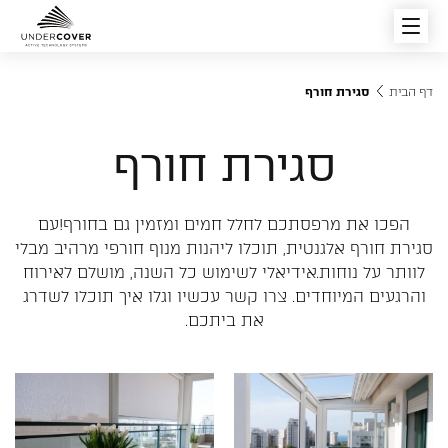
דף הבית
סגירת חורף
פרגולות חשמליות
סגירת חורף
סוגי הפרגולות החשמליות
פתרונות הצללה
הפכו את מרפסתכם לחלל חמים ומזמין גם בחורף!
עם
סגירת חורף אלגנטית, תוכלו ליהנות מנוף חורפי מרהיב מבלי
לוותר על נוחות.
אידיאלי לשימוש כל השנה, מושלם לאירוח
מוצרים מובילים
והרגעים המיוחדים. צרו קשר עכשיו וגלו איך תוכלו לשדרג
את ביתכם.
רפפות וגגות הזזה חשמליים
צור קשר