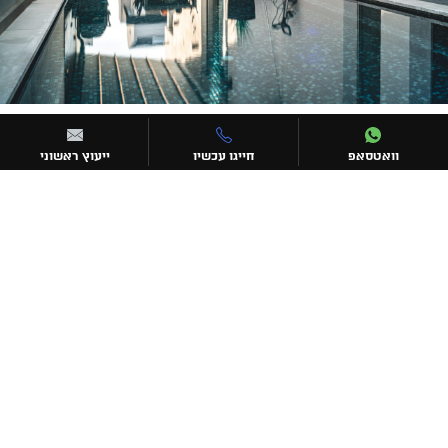
וואטסאפ
חייגו עכשיו
ייעוץ ראשוני
יצירת קשר
072-3306752
undercovertlv@gmail.com
עקבו אחרינו
כתובת החברה