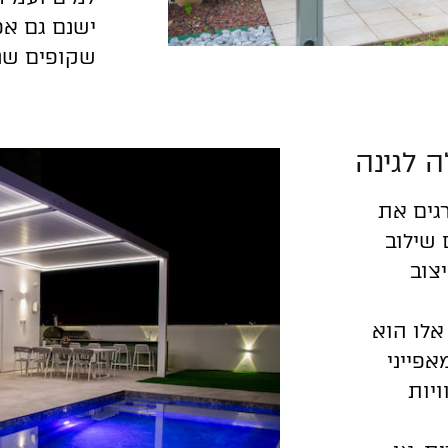
ישנם גם אפ
שקופים שני
 לגינה
גים את
 שילוב
צוב
אלו הוא
אפייני
יות