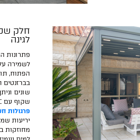
חלק שקו
לגינה
פתרונות הצ
לשמירה על 
הפתוח, תוך
בברזנטים ה
שונים ונית
שקוף עם PVC, מתאימים לסגירת מרפסות,
פרגולות ח
מחוזקות ב
למים ועמידו