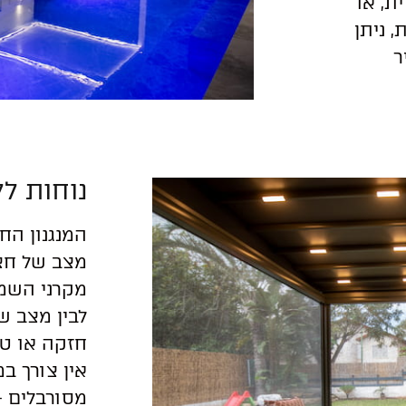
ת, או
 ניתן
ר
נוחות ל
המנגנון הח
מצב של חצר
מקרני השמ
לבין מצב ש
חזקה או טי
אין צורך במ
מסורבלים –