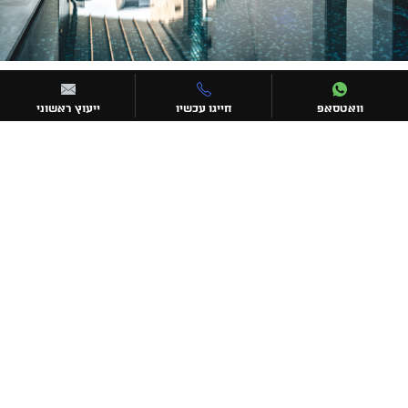
וואטסאפ
חייגו עכשיו
ייעוץ ראשוני
יצירת קשר
072-3306752
undercovertlv@gmail.com
עקבו אחרינו
כתובת החברה