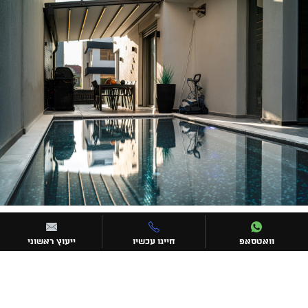
וואטסאפ
חייגו עכשיו
ייעוץ ראשוני
יצירת קשר
072-3306752