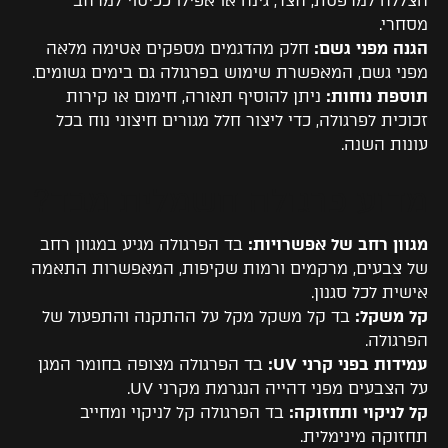
הצללה למרפסת, חצר, גינה או אפילו ככיסוי למרחב
מסחרי.
הגנה מפני גשם:
חלק מהדגמים מספקים אטימה מלאה
מפני גשם, המאפשרת שימוש בפרגולה גם בימים גשומים.
תוספת נוחות:
ניתן להוסיף תאורה, חימום או קירות
זכוכית לפרגולה, כדי ליצור חלל מגורים חיצוני נוח בכל
עונות השנה.
מדוע פרגולה חשמלית מבד?
מגוון רחב של אפשרויות:
בד הפרגולה מגיע במגוון רחב
של צבעים, מרקמים ורמות שקיפות, המאפשרות התאמה
אישית לכל סגנון.
קל משקל:
בד קל משקל מקל על ההתקנה והתפעול של
הפרגולה.
עמידות בפני קרני UV:
בד הפרגולה מצופה בחומר המגן
על הצבעים מפני דהייה הנגרמת מקרני UV.
קל לניקוי ותחזוקה:
בד הפרגולה קל לניקוי ומחייב
תחזוקה מינימלית.