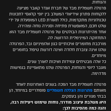
והנוחות.
פרגולה חשמלית מבד של חברת אנדר קאבר מציעה
ללקוחות פתרון אידיאלי המשלב בין יופי קלאסי לתכונות
טכנולוגיות מתקדמות, כולל תאורת LED המופעלת על ידי
שלט חכם, המאפשרת פתיחה וסגירה נוחה ומהירה.
אחד מהיתרונות הבולטים של פרגולה חשמלית מבד הוא
התחזוקה המינימלית הדרושה לה.
מורכבת מחומרים איכותיים כגון אלומיניום ובד, הפרגולה
שלנו אינה צוברת חלודה ואינה דורשת טיפול בחומרים
מיוחדים.
כל אלה מבטיחים עמידות ואיכות לאורך שנים.
מעבר ליופי והנוחות, הפרגולה שלנו מתאפיינת בגמישות
מדהימה.
פרגולה חשמלית מבד הפכה בשנים האחרונות לאחד
מאותם
פתרונות הצללה חשמליים
פופולריים במיוחד, הן
בבתי מגורים והן בעסקים.
היא משלבת עיצוב מודרני, נוחות שימוש ויעילות רבה,
והנה כמה מהסיבות לכך: