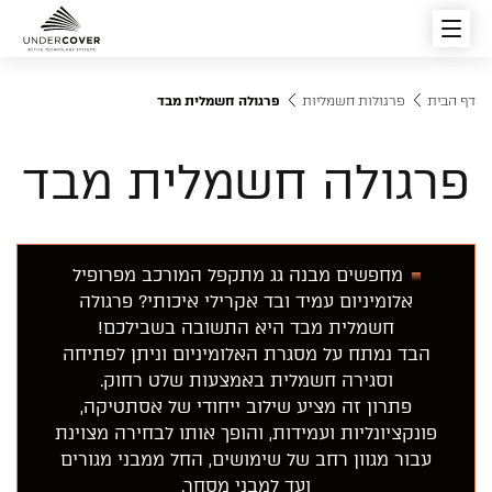
דף הבית
פרגולות חשמליות
פרגולה חשמלית מבד
פרגולות חשמליות
פרגולה חשמלית מבד
סוגי הפרגולות החשמליות
פתרונות הצללה
מחפשים מבנה גג מתקפל המורכב מפרופיל
אלומיניום עמיד ובד אקרילי איכותי? פרגולה
מוצרים מובילים
חשמלית מבד היא התשובה בשבילכם!
הבד נמתח על מסגרת האלומיניום וניתן לפתיחה
רפפות וגגות הזזה חשמליים
וסגירה חשמלית באמצעות שלט רחוק.
פתרון זה מציע שילוב ייחודי של אסתטיקה,
פונקציונליות ועמידות, והופך אותו לבחירה מצוינת
צור קשר
עבור מגוון רחב של שימושים, החל ממבני מגורים
ועד למבני מסחר.