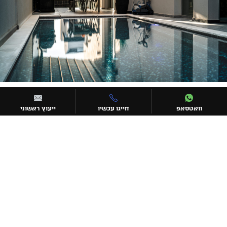
וואטסאפ
חייגו עכשיו
ייעוץ ראשוני
יצירת קשר
072-3306752
undercovertlv@gmail.com
עקבו אחרינו